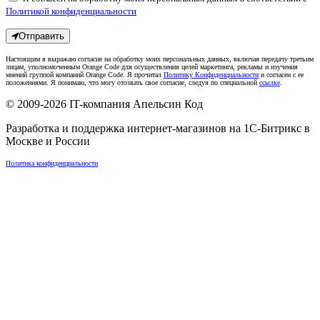
Политикой конфиденциальности
Отправить
Настоящим я выражаю согласие на обработку моих персональных данных, включая передачу третьим
лицам, уполномоченным Orange Code для осуществления целей маркетинга, рекламы и изучения
мнений группой компаний Orange Code. Я прочитал
Политику Конфиденциальности
и согласен с ее
положениями. Я понимаю, что могу отозвать свое согласие, следуя по специальной
ссылке
.
© 2009-2026
IT-компания Апельсин Код
Разработка и поддержка интернет-магазинов на 1С-Битрикс в
Москве
и
России
Политика конфиденциальности