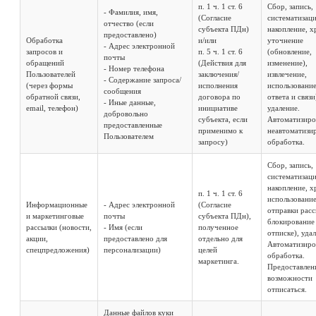
п. 1 ч. 1 ст. 6
Сбор, запись,
- Фамилия, имя,
(Согласие
систематизаци
отчество (если
субъекта ПДн)
накопление, х
предоставлено)
Обработка
и/или
уточнение
- Адрес электронной
запросов и
п. 5 ч. 1 ст. 6
(обновление,
почты
обращений
(Действия для
изменение),
- Номер телефона
Пользователей
заключения/
извлечение,
- Содержание запроса/
(через формы
исполнения
использование
сообщения
обратной связи,
договора по
ответа и связи
- Иные данные,
email, телефон)
инициативе
удаление.
добровольно
субъекта, если
Автоматизиро
предоставленные
применимо к
неавтоматизи
Пользователем
запросу)
обработка.
Сбор, запись,
систематизаци
накопление, х
п. 1 ч. 1 ст. 6
использование
Информационные
- Адрес электронной
(Согласие
отправки расс
и маркетинговые
почты
субъекта ПДн),
блокирование
рассылки (новости,
- Имя (если
полученное
отписке), уда
акции,
предоставлено для
отдельно для
Автоматизиро
спецпредложения)
персонализации)
целей
обработка.
маркетинга.
Предоставлен
возможности
отписаться.
Данные файлов куки