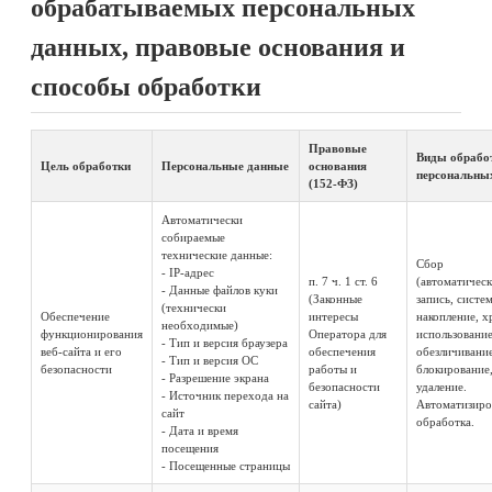
обрабатываемых персональных
данных, правовые основания и
способы обработки
Правовые
Виды обрабо
Цель обработки
Персональные данные
основания
персональны
(152-ФЗ)
Автоматически
собираемые
технические данные:
Сбор
- IP-адрес
п. 7 ч. 1 ст. 6
(автоматическ
- Данные файлов куки
(Законные
запись, систе
(технически
Обеспечение
интересы
накопление, х
необходимые)
функционирования
Оператора для
использование
- Тип и версия браузера
веб-сайта и его
обеспечения
обезличивание
- Тип и версия ОС
безопасности
работы и
блокирование
- Разрешение экрана
безопасности
удаление.
- Источник перехода на
сайта)
Автоматизиро
сайт
обработка.
- Дата и время
посещения
- Посещенные страницы