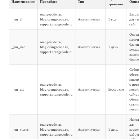
Наименование
Провайдер
Тип
Описа
хранения
orangecode.ru,
Запом
_ym_d
blog.orangecode.ru,
Аналитическая
1 год
дату в
support.orangecode.ru
сайт
Опред
налич
orangecode.ru,
блоки
_ym_isad
blog.orangecode.ru,
Аналитическая
1 день
рекла
support.orangecode.ru
вашем
брауз
Собир
обезл
инфо
orangecode.ru,
о пов
_ym_uid
blog.orangecode.ru,
Аналитическая
Бессрочно
посет
support.orangecode.ru
сайта 
обезл
стати
посет
Испол
orangecode.ru,
для
_ym_visorc
blog.orangecode.ru,
Аналитическая
1 день
корре
support.orangecode.ru
работ