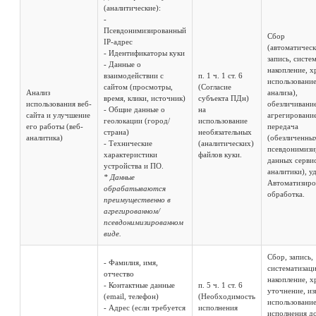
(аналитические):
-
Псевдонимизированный
Сбор
IP-адрес
(автоматическ
- Идентификаторы куки
запись, систе
- Данные о
накопление, х
взаимодействии с
п. 1 ч. 1 ст. 6
использование
сайтом (просмотры,
(Согласие
Анализ
анализа),
время, клики, источник)
субъекта ПДн)
использования веб-
обезличивание
- Общие данные о
на
сайта и улучшение
агрегирование
геолокации (город/
использование
его работы (веб-
передача
страна)
необязательных
аналитика)
(обезличенны
- Технические
(аналитических)
псевдонимизи
характеристики
файлов куки.
данных серви
устройства и ПО.
аналитики), у
* Данные
Автоматизиро
обрабатываются
обработка.
преимущественно в
агрегированном/
псевдонимизированном
виде.
Сбор, запись,
- Фамилия, имя,
систематизаци
отчество
накопление, х
- Контактные данные
п. 5 ч. 1 ст. 6
уточнение, из
(email, телефон)
(Необходимость
использование
- Адрес (если требуется
исполнения
исполнения д