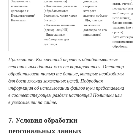
Заключение и
для исполнения)
договора,
связи, счетов)
исполнение
- Платежные реквизиты
стороной
передача (есл
договоров с
(обрабатываются
которого
необходимо д
Пользователями/
безопасно, часто через
является субъект
исполнения),
Клиентами
3-х лиц)
ПДн, или для
блокирование
- Реквизиты компании
заключения
удаление (по 
(для юр. лиц/ИП)
договора по его
сроков).
- Иные данные,
инициативе)
Автоматизиро
необходимые для
неавтоматизи
договора
обработка.
Примечание: Конкретный перечень обрабатываемых
персональных данных может варьироваться. Оператор
обрабатывает только те данные, которые необходимы
для достижения заявленных целей. Подробная
информация об использовании файлов куки представлена
в соответствующем разделе настоящей Политики или
в уведомлении на сайте.
7. Условия обработки
персональных данных