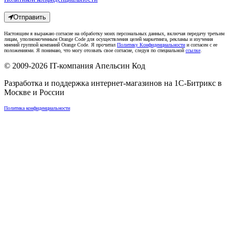
Отправить
Настоящим я выражаю согласие на обработку моих персональных данных, включая передачу третьим
лицам, уполномоченным Orange Code для осуществления целей маркетинга, рекламы и изучения
мнений группой компаний Orange Code. Я прочитал
Политику Конфиденциальности
и согласен с ее
положениями. Я понимаю, что могу отозвать свое согласие, следуя по специальной
ссылке
.
© 2009-2026
IT-компания Апельсин Код
Разработка и поддержка интернет-магазинов на 1С-Битрикс в
Москве
и
России
Политика конфиденциальности